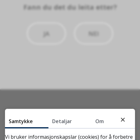
Fann du det du leita etter?
JA
NEI
Skriv til oss
Samtykke
Detaljar
Om
Vi bruker informasjonskapslar (cookies) for å forbetre