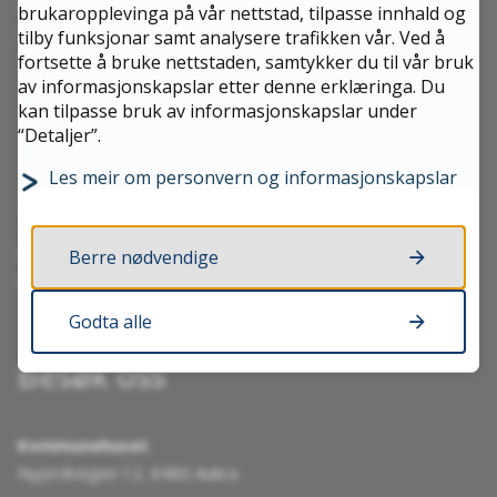
Aukra kommune
brukaropplevinga på vår nettstad, tilpasse innhald og
Nyjordvegen 12, 6480 Aukra
tilby funksjonar samt analysere trafikken vår. Ved å
fortsette å bruke nettstaden, samtykker du til vår bruk
av informasjonskapslar etter denne erklæringa. Du
Send e-post
kan tilpasse bruk av informasjonskapslar under
“Detaljer”.
Send sikker digital post til kommunen
Les meir om personvern og informasjonskapslar
Kontaktskjema
Organisasjonsnummer 964 981 337
Berre nødvendige
Kommunenummer 1547
Godta alle
Besøk oss
Kommunehuset
Nyjordvegen 12, 6480 Aukra