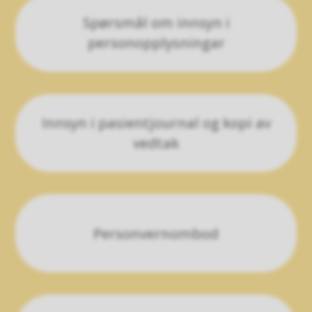
Spørsmål om innsyn i
personopplysningar
Innsyn i pasientjournal og kopi av
vedtak
Personvernombod