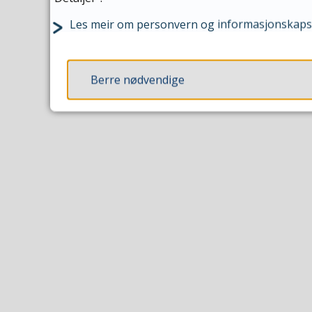
Les meir om personvern og informasjonskaps
Berre nødvendige