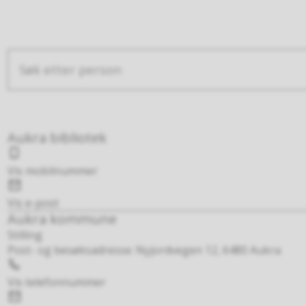
Søketekst
Resultat
Aukra bibliotek
Mobil
Vis mobilnummer
E-
post
Vis e-post
Aukra kommune
Stilling
Post- og besøksadresse: Nyjordvegen 12, 6480 Aukra
Telefon
Vis telefonnummer
E-