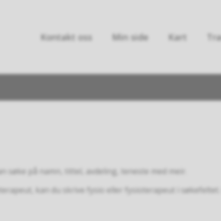
Kontakt oss
Min side
Kart
Tra
an søke på namn, tittel, avdeling, teneste med meir.
rapeut, kan du skrive fysio eller fysioterapeut i søkefeltet.