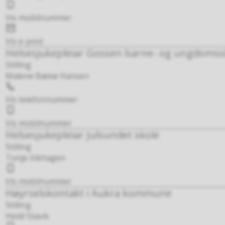
Mobil
Vis mobilnummer
E-
post
Vis e-post
Helsesjukepleiar Gossen barne- og ungdomss
Stilling
Malene Bækø Hansen
Telefon
Vis telefonnummer
Mobil
Vis mobilnummer
Helsesjukepleiar Julsundet skole
Stilling
Tonje Vikhagen
Mobil
Vis mobilnummer
Høyrselskontakt i Aukra kommune
Stilling
Heidi Stavik