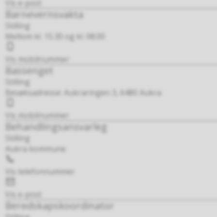
post
Vis e-post
Barnevernsvakta
Stilling
Mellom kl. 15.30 og kl. 08.00
Mobil
Vis mobilnummer
Bassenget
Stilling
Besøksadresse: Aukraringen 3, 6480 Aukra
Mobil
Vis mobilnummer
Behandlingsansvarleg
Stilling
Aukra kommune
Telefon
Vis telefonnummer
E-
post
Vis e-post
Beredskapskoordinator
Stilling