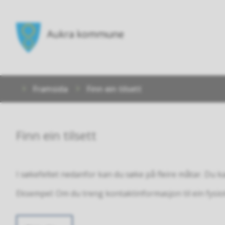
Aukra
kommune
Du
Framsida
Finn ein tilsett
er
her:
Finn ein tilsett
I søkefeltet nedanfor kan du søke på fleire måtar. Du k
Eksempel: Om du treng kontaktinformasjon til ein fysiote