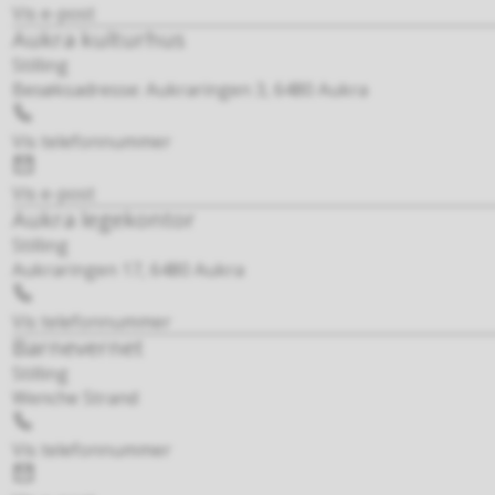
post
Vis e-post
Aukra kulturhus
Stilling
Besøksadresse: Aukraringen 3, 6480 Aukra
Telefon
Vis telefonnummer
E-
post
Vis e-post
Aukra legekontor
Stilling
Aukraringen 17, 6480 Aukra
Telefon
Vis telefonnummer
Barnevernet
Stilling
Wenche Strand
Telefon
Vis telefonnummer
E-