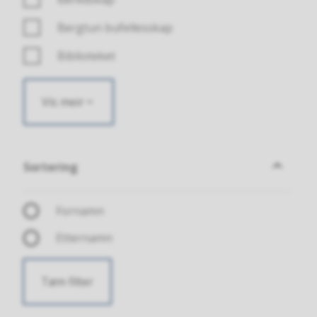
Bergtun bufellesskap
Biblioteket
Vis meir
Sortering
Sortering
Fornamn
Etternamn
Tøm filter