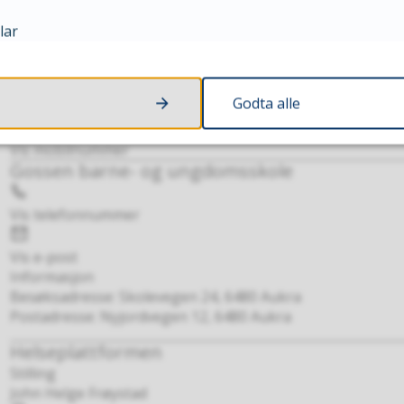
Telefon
lar
Vis telefonnummer
E-
post
Vis e-post
Godta alle
Brøytevakt
Mobil
Vis mobilnummer
Gossen barne- og ungdomsskole
Telefon
Vis telefonnummer
E-
post
Vis e-post
Informasjon
Besøksadresse: Skolevegen 24, 6480 Aukra
Postadresse: Nyjordvegen 12, 6480 Aukra
Helseplattformen
Stilling
John Helge Frøystad