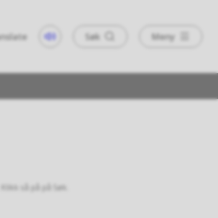
nslate
Søk
Meny
Taleweb
 Klikk så på på Søk.