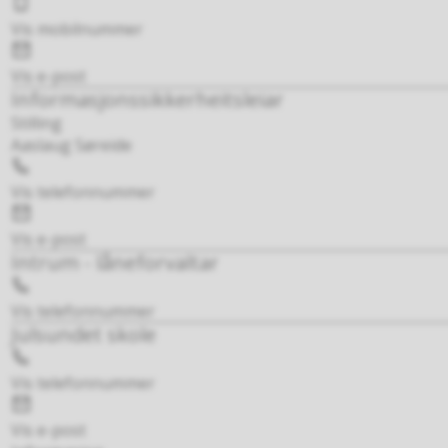
Mobil
Vis mobilnummer
E-
post
Vis e-post
Informasjonssikkerheitsleiar
Stilling
Aaslaug Søreide
Telefon
Vis telefonnummer
E-
post
Vis e-post
Intrum - låneforvaltar
Telefon
Vis telefonnummer
Julsundet skole
Telefon
Vis telefonnummer
E-
post
Vis e-post