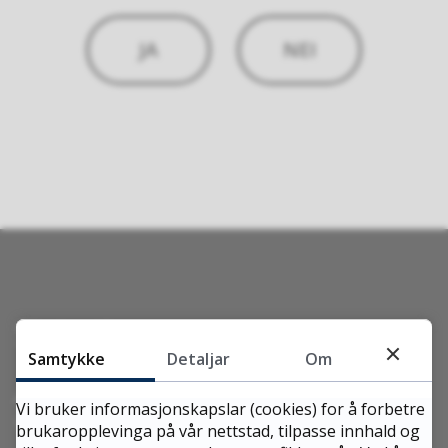
JA
NEI
Skriv til oss
Samtykke
Detaljar
Om
Aukra kommune
Vi bruker informasjonskapslar (cookies) for å forbetre
Nyjordvegen 12, 6480 Aukra
brukaropplevinga på vår nettstad, tilpasse innhald og