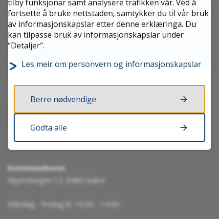
tilby funksjonar samt analysere trafikken vår. Ved å
Send e-post
fortsette å bruke nettstaden, samtykker du til vår bruk
av informasjonskapslar etter denne erklæringa. Du
kan tilpasse bruk av informasjonskapslar under
Send sikker digital post til kommunen
“Detaljer”.
Kontaktskjema
Les meir om personvern og informasjonskapslar
Organisasjonsnummer 964 981 337
Kommunenummer 1547
Berre nødvendige
Godta alle
Besøk oss
Kommunehuset
Nyjordvegen 12, 6480 Aukra
Måndag - fredag kl. 10.00 - 14.00