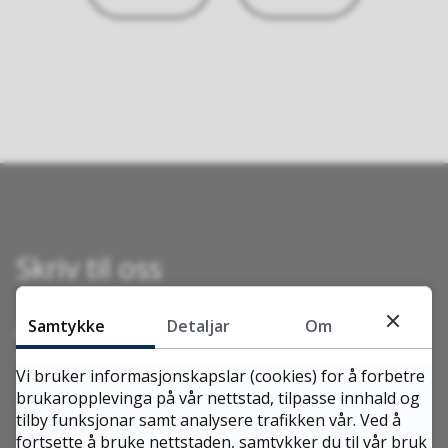
Skriv til oss
Samtykke
Detaljar
Om
Aukra kommune
Nyjordvegen 12, 6480 Aukra
Vi bruker informasjonskapslar (cookies) for å forbetre
brukaropplevinga på vår nettstad, tilpasse innhald og
Send e-post
tilby funksjonar samt analysere trafikken vår. Ved å
fortsette å bruke nettstaden, samtykker du til vår bruk