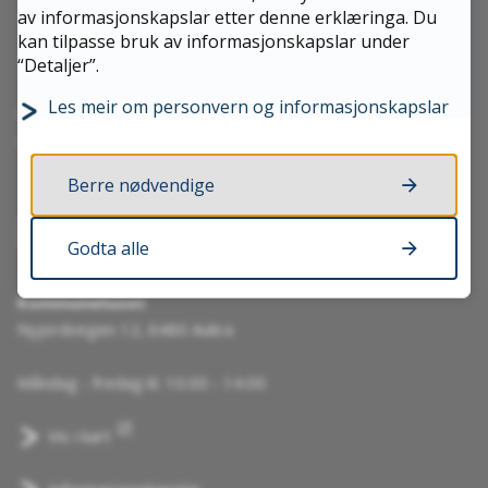
Send sikker digital post til kommunen
av informasjonskapslar etter denne erklæringa. Du
kan tilpasse bruk av informasjonskapslar under
Kontaktskjema
“Detaljer”.
Les meir om personvern og informasjonskapslar
Organisasjonsnummer 964 981 337
Kommunenummer 1547
Berre nødvendige
Besøk oss
Godta alle
Kommunehuset
Nyjordvegen 12, 6480 Aukra
Måndag - fredag kl. 10.00 - 14.00
Vis i kart