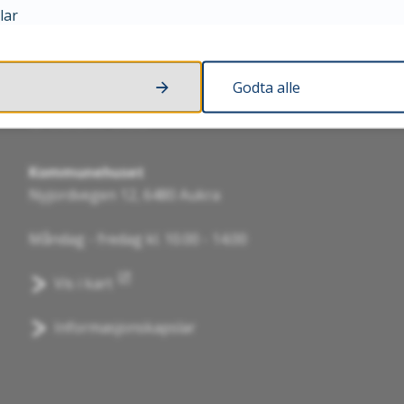
lar
Godta alle
Besøk oss
Kommunehuset
Nyjordvegen 12, 6480 Aukra
Måndag - fredag kl. 10.00 - 14.00
Vis i kart
Informasjonskapslar