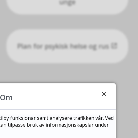
unge
Plan for psykisk helse og rus
Om
tilby funksjonar samt analysere trafikken vår. Ved
 kan tilpasse bruk av informasjonskapslar under