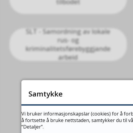
tilbodet
SLT - Samordning av lokale
rus- og
kriminalitetsførebyggjande
arbeid
Samtykke
Vi bruker informasjonskapslar (cookies) for å forb
å fortsette å bruke nettstaden, samtykker du til 
“Detaljer”.