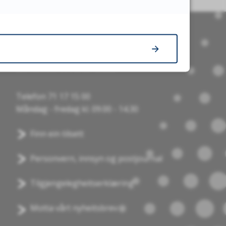
Snakk med oss
Telefon 71 17 15 00
Måndag - fredag kl. 09.00 - 14.30
Finn ein tilsett
Personvern, innsyn og postjournal
Tilgjengelegheitserklæring
Motta vårt nyheitsbrev