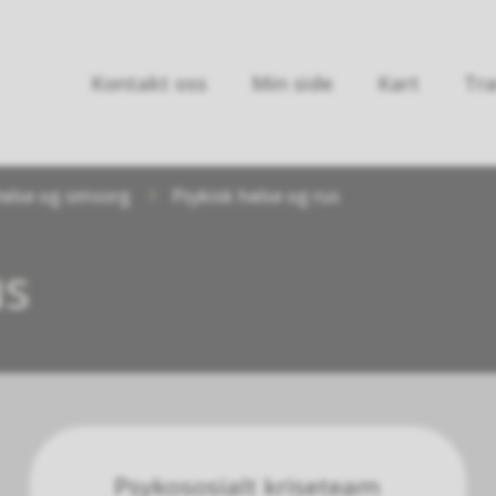
Kontakt oss
Min side
Kart
Tra
else og omsorg
Psykisk helse og rus
us
Psykososialt kriseteam