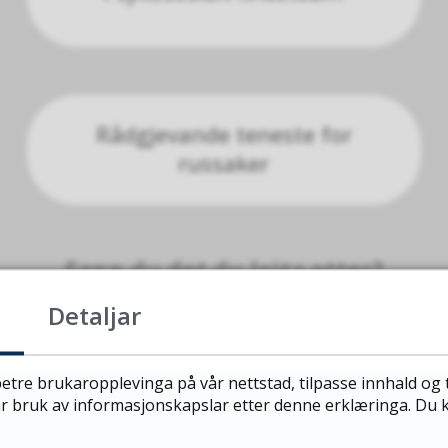
Rådgjevande teneste for
russaker
Fann du det du leita etter?
Detaljar
JA
NEI
etre brukaropplevinga på vår nettstad, tilpasse innhald og 
vår bruk av informasjonskapslar etter denne erklæringa. Du