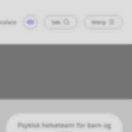
nslate
Søk
Meny
Taleweb
Psykisk helseteam for barn og