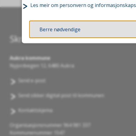
Les meir om personvern og informasjonskaps
Berre nødvendige
Skriv til oss
Aukra kommune
Nyjordvegen 12, 6480 Aukra
Send e-post
Send sikker digital post til kommunen
Kontaktskjema
Organisasjonsnummer 964 981 337
Kommunenummer 1547