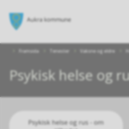
Aukra
kommune
Du
Framsida
Tenester
Vaksne og eldre
H
er
her:
Psykisk helse og r
Psykisk helse og rus - om