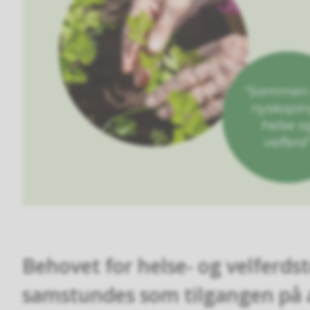
Behovet for helse- og velferdst
samstundes som tilgangen på 