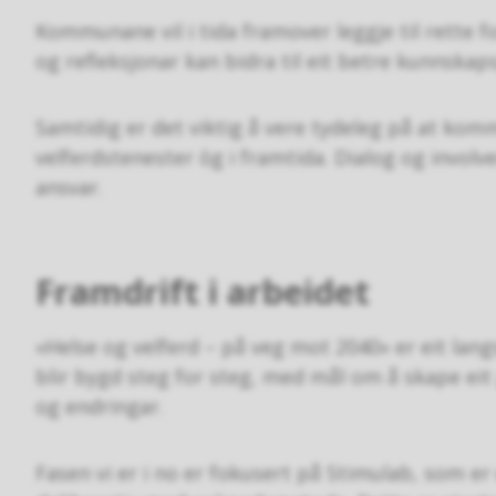
Kommunane vil i tida framover leggje til rette fo
og refleksjonar kan bidra til eit betre kunnskap
Samtidig er det viktig å vere tydeleg på at kom
velferdstenester òg i framtida. Dialog og involveri
ansvar.
Framdrift i arbeidet
«Helse og velferd – på veg mot 2040» er eit langs
blir bygd steg for steg, med mål om å skape ei
og endringar.
Fasen vi er i no er fokusert på Stimulab, som er 