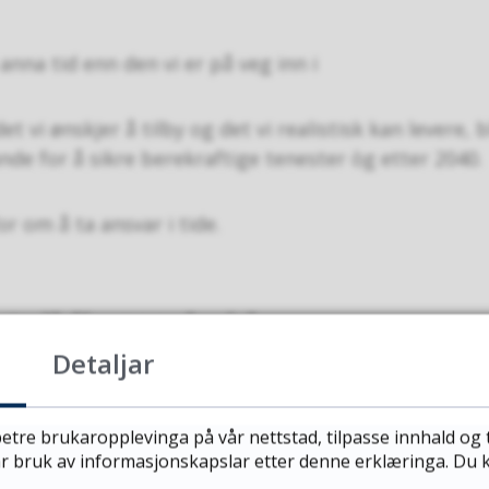
anna tid enn den vi er på veg inn i
 vi ønskjer å tilby og det vi realistisk kan levere, b
nde for å sikre berekraftige tenester òg etter 2040.
r om å ta ansvar i tide.
utviklingsarbeid
Detaljar
utfordringane. Ved å samarbeide regionalt kan vi 
 og utvikle meir robuste og berekraftige løysingar e
etre brukaropplevinga på vår nettstad, tilpasse innhald og 
vår bruk av informasjonskapslar etter denne erklæringa. Du