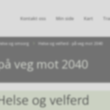
Kontakt oss
Min side
Kart
Tra
else og omsorg
Helse og velferd - på veg mot 2040
 på veg mot 2040