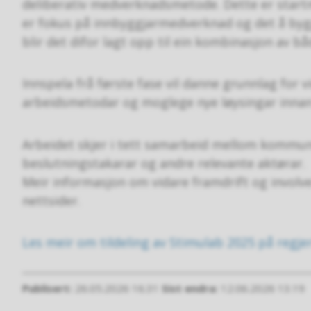
deliberativ medverknadsmetode. Dette er startm
er fokus på innbyggjarmedverknad og det å bygg
blir det difor lagt opp til ein kombinasjon av b
Innspela frå første fase vil danne grunnlag for 
arbeidsmetodar og moglege nye løysingar innan 
Arbeidet skjer i tett samarbeid mellom kommuna
beslutningstakarar og andre relevante aktørar.
Meir informasjon om vidare framdrift og involv
nettsider.
Les meir om tildeling av Stimulab 2025 på regje
Publisert
26.05.2026 16.31
Sist endra
12.06.2026 13.19