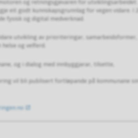
otoren og retningsgjevaren for utviklingsarbeidet.
je eit godt kunnskapsgrunnlag for vegen vidare. I 
åde fysisk og digital medverknad.
vidare utvikling av prioriteringar, samarbeidsformer,
helse og velferd.
ne, og i dialog med innbyggjarar, tilsette,
ering vil bli publisert fortløpande på kommunane si
ringen.no