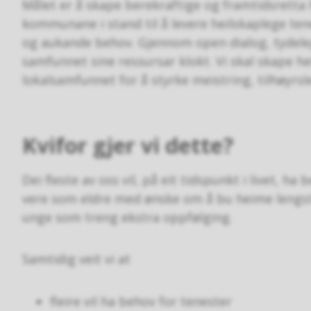
Målet er å skape berekraftige og framtidsretta 
kommunane i stand til å levere heilskaplege ten
og aukande behov. Gjennom open dialog, tydeleg
samfunnet sine ressursar klokt. Vi skal skape 
lokalsamfunnet for å styrke meistring, tilhøyrsl
Kvifor gjer vi dette?
Dei fleste av oss vil, på eit tidspunkt i livet, h
vere som eldre med ønske om å bu heime lengst 
unge som treng ekstra oppfølging.
Samtidig veit vi at
fleire vil ha behov for tenester