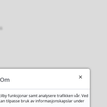
li
Om
bygge
nn vi
tilby funksjonar samt analysere trafikken vår. Ved
 kan tilpasse bruk av informasjonskapslar under