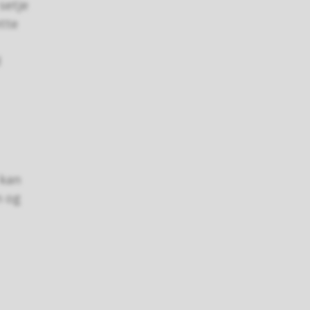
setje
tte
d
 kan
n og