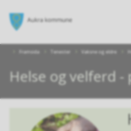
Aukra
kommune
Du
Framsida
Tenester
Vaksne og eldre
H
er
her:
Helse og velferd -