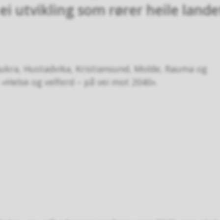
ei utvikling som rører heile lande
kra, Hustadvika, Kristiansund, Molde, Rauma og
 «Helse og velferd – på vei mot 2040».