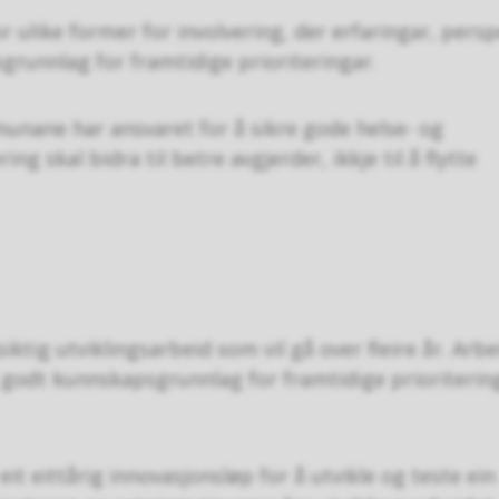
r ulike former for involvering, der erfaringar, persp
sgrunnlag for framtidige prioriteringar.
munane har ansvaret for å sikre gode helse- og
ng skal bidra til betre avgjerder, ikkje til å flytte
iktig utviklingsarbeid som vil gå over fleire år. Arbe
t godt kunnskapsgrunnlag for framtidige prioriterin
eit eittårig innovasjonsløp for å utvikle og teste ein