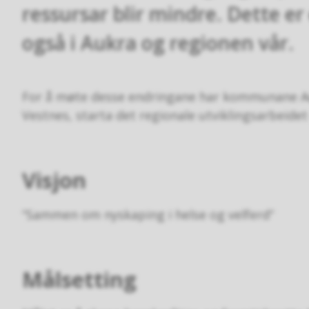
ressursar blir mindre. Dette er 
også i Aukra og regionen vår.
For å møte desse endringane har kommunane Au
Vestnes, starta det regionale utviklingsarbeidet
Visjon
“Sammen om nyskaping i helse og velferd”
Målsetting