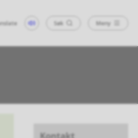
nslate
Søk
Meny
Taleweb
Kontakt