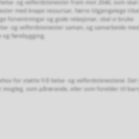
helse- og velferdstenester fram mot 2040, som skal 
ester med knape ressursar, færre tilgjengelege tilse
e forventningar og gode relasjonar, skal vi bruke
helse- og velferdstenester saman, og samarbeide me
e og førebygging.
a behov for støtte frå helse- og velferdstenestene. Det
mogleg, som pårørande, eller som forelder til bar