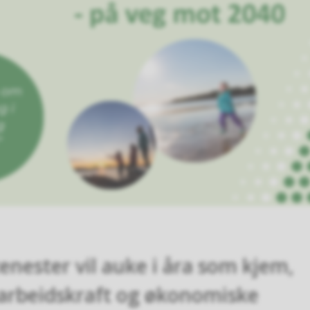
enester vil auke i åra som kjem,
arbeidskraft og økonomiske