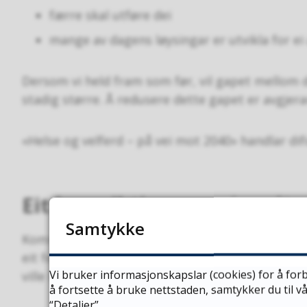
færre skal utføre dei
mange av dagens løysingar er utvikla for ei 
Dersom vi held fram som før, vil gapet mellom det
stadig større. Å redusere dette gapet er avgjera
«Helse og velferd – på vei mot 2040» handlar difo
Eit langsiktig og regionalt 
Samtykke
Kommunane i regionen deler mange av dei same 
eit felles kunnskapsgrunnlag, lære av kvarandre
Vi bruker informasjonskapslar (cookies) for å forb
ville klart åleine.
å fortsette å bruke nettstaden, samtykker du til 
“Detaljer”.