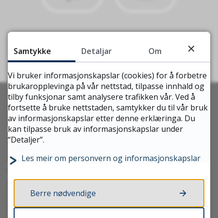
Samtykke
Detaljar
Om
Vi bruker informasjonskapslar (cookies) for å forbetre
brukaropplevinga på vår nettstad, tilpasse innhald og
tilby funksjonar samt analysere trafikken vår. Ved å
fortsette å bruke nettstaden, samtykker du til vår bruk
av informasjonskapslar etter denne erklæringa. Du
kan tilpasse bruk av informasjonskapslar under
Skriv til oss
“Detaljer”.
Les meir om personvern og informasjonskapslar
Aukra kommune
Nyjordvegen 12, 6480 Aukra
Berre nødvendige
Send e-post