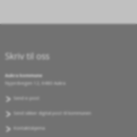
Skriv til oss
Aukra kommune
Nyjordvegen 12, 6480 Aukra
Send e-post
Send sikker digital post til kommunen
Kontaktskjema