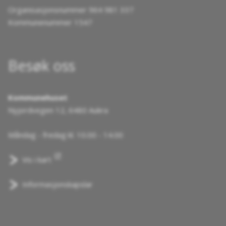
Organisasjonsnummer 964 981 337
Kommunenummer 1547
Besøk oss
Kommunehuset
Nyjordvegen 12, 6480 Aukra
Måndag - fredag kl. 10.00 - 14.00
Vis i kart
Informasjonskapslar