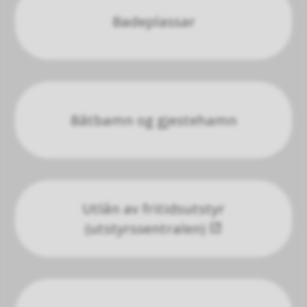
Badeplassar
Båtbamn og gjestehamn
Utlån av fritidsutstyr
(utstyrssentralen)