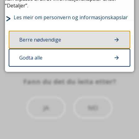
(PDF, 3 MB)
“Detaljer”.
Les meir om personvern og informasjonskapslar
Berre nødvendige
Om Aukra
Godta alle
Fann du det du leita etter?
JA
NEI