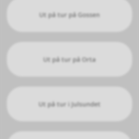
Ut på tur på Gossen
Ut på tur på Orta
Ut på tur i Julsundet