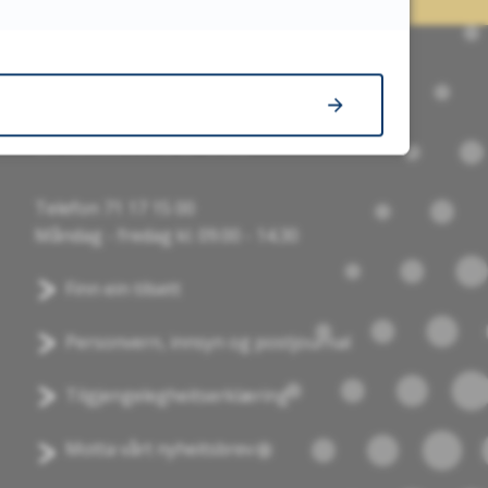
Snakk med oss
Telefon 71 17 15 00
Måndag - fredag kl. 09.00 - 14.30
Finn ein tilsett
Personvern, innsyn og postjournal
Tilgjengelegheitserklæring
Motta vårt nyheitsbrev