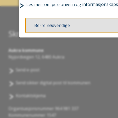
Les meir om personvern og informasjonskaps
Berre nødvendige
Skriv til oss
Aukra kommune
Nyjordvegen 12, 6480 Aukra
Send e-post
Send sikker digital post til kommunen
Kontaktskjema
Organisasjonsnummer 964 981 337
Kommunenummer 1547