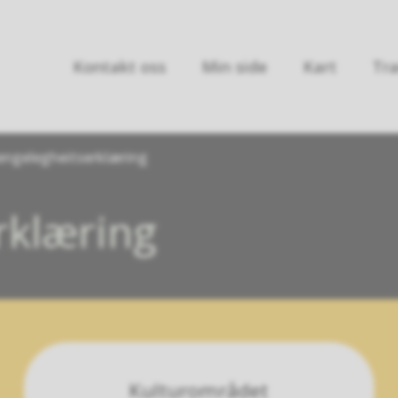
Kontakt oss
Min side
Kart
Tra
jengelegheitserklæring
rklæring
Kulturområdet