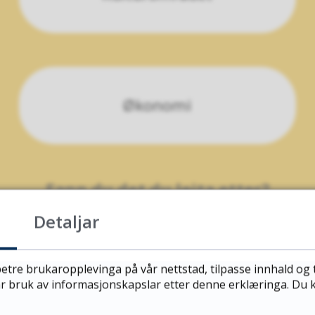
Økonomi
Fann du det du leita etter?
Detaljar
JA
NEI
etre brukaropplevinga på vår nettstad, tilpasse innhald og 
vår bruk av informasjonskapslar etter denne erklæringa. Du