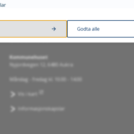
lar
Godta alle
Besøk oss
Kommunehuset
Nyjordvegen 12, 6480 Aukra
Måndag - fredag kl. 10.00 - 14.00
Vis i kart
Informasjonskapslar