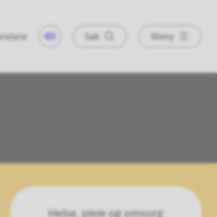
nslate
Søk
Meny
Taleweb
Helse, pleie og omsorg