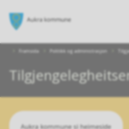
Aukra
kommune
Du
Framsida
Politikk og administrasjon
Tilg
er
her:
Tilgjengelegheitse
Aukra kommune si heimeside