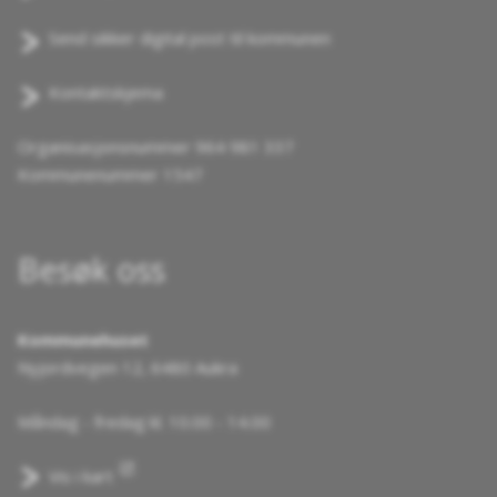
Send sikker digital post til kommunen
Kontaktskjema
Organisasjonsnummer 964 981 337
Kommunenummer 1547
Besøk oss
Kommunehuset
Nyjordvegen 12, 6480 Aukra
Måndag - fredag kl. 10.00 - 14.00
Vis i kart