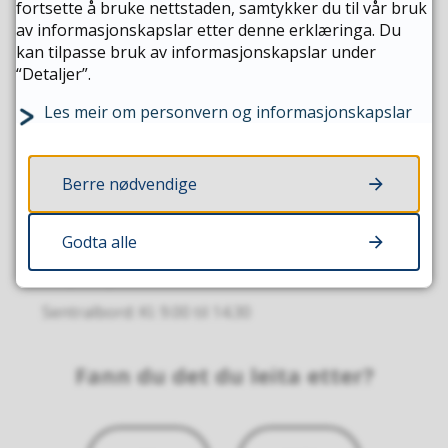
til
Send e-post
fortsette å bruke nettstaden, samtykker du til vår bruk
Informasjonssikkerheitsleiar
av informasjonskapslar etter denne erklæringa. Du
Telefon
90 08 85 78
kan tilpasse bruk av informasjonskapslar under
“Detaljer”.
Les meir om personvern og informasjonskapslar
Opningstider
Berre nødvendige
Kommunehuset
Godta alle
Ekspedisjon: Kl. 10.00 til 14.00
Sentralbord: Kl. 9.00 til 14.30
Fann du det du leita etter?