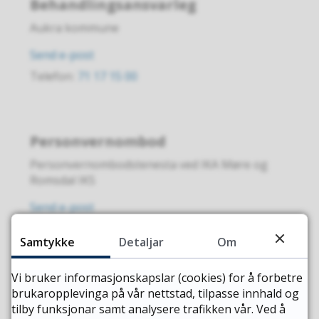
Behandlingsansvarleg
Aukra kommune
til
Send e-post
Behandlingsansvarleg
Telefon
71 17 15 00
Personvernombod
Personvernombodstenesta ved IKA Møre og
Romsdal IKS
til
Send e-post
Personvernombod
Samtykke
Detaljar
Om
Informasjonssikkerheitsleiar
Vi bruker informasjonskapslar (cookies) for å forbetre
brukaropplevinga på vår nettstad, tilpasse innhald og
Aaslaug Søreide
tilby funksjonar samt analysere trafikken vår. Ved å