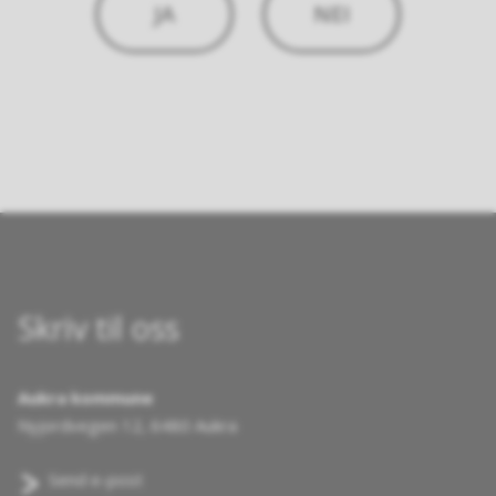
JA
NEI
Skriv til oss
Aukra kommune
Nyjordvegen 12, 6480 Aukra
Send e-post