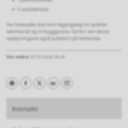
Telefonnummer
E-postadresse
Dei folkevalte skal vere tilgjengeleg for politisk
sekretariat og innbyggjarane. Derfor vert desse
opplysningane også publisert på heimesida.
Sist endra
07.05.2026 09.26
Skriv ut
Del på Facebook
Del på Twitter
Del på LinkedIn
Tips en venn
Kontakt