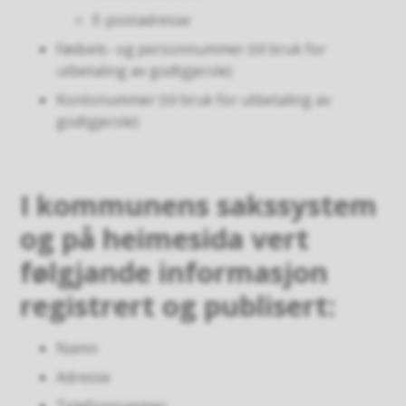
E-postadresse
Fødsels- og personnummer (til bruk for
utbetaling av godtgjersle)
Kontonummer (til bruk for utbetaling av
godtgjersle)
I kommunens sakssystem
og på heimesida vert
følgjande informasjon
registrert og publisert:
Namn
Adresse