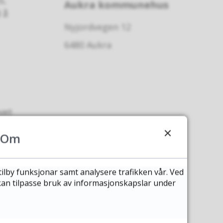
Aukra kommunehus
 å
Nyjordvegen 12
6480 Aukra
vet
kje
Om
tilby funksjonar samt analysere trafikken vår. Ved
 kan tilpasse bruk av informasjonskapslar under