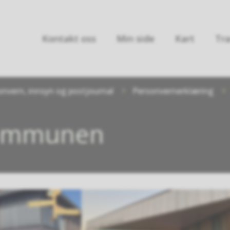
Kontakt oss
Min side
Kart
Tra
onvern, innsyn og postjournal
Personvernerklæring
kommunen