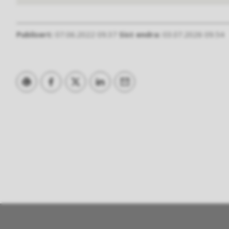
Publisert
07.06.2022 09.37
Sist endra
03.07.2026 09.54
Skriv ut
Del på Facebook
Del på Twitter
Del på LinkedIn
Tips en venn