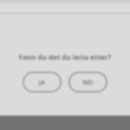
Fann du det du leita etter?
JA
NEI