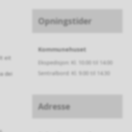
Böttcher
Opningstider
Kommunehuset
t eit
Ekspedisjon: Kl. 10.00 til 14.00
Sentralbord: Kl. 9.00 til 14.30
a dei
Adresse
S,