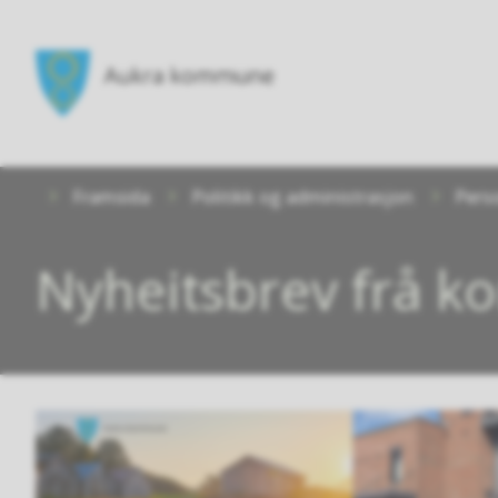
Aukra
kommune
Du
Framsida
Politikk og administrasjon
Pers
er
her:
Nyheitsbrev frå 