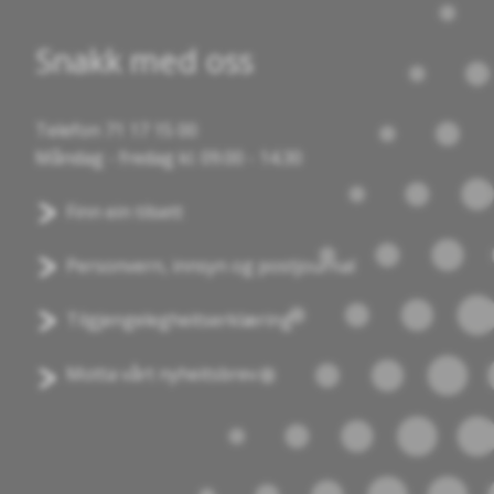
Snakk med oss
Telefon 71 17 15 00
Måndag - fredag kl. 09.00 - 14.30
Finn ein tilsett
Personvern, innsyn og postjournal
Tilgjengelegheitserklæring
Motta vårt nyheitsbrev