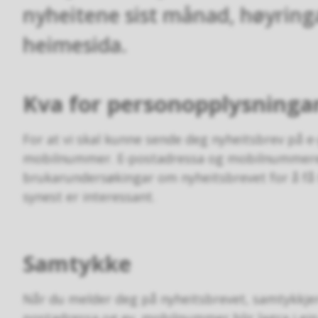
nyheitene sist månad, høyring
heimesida.
Kva for personopplysningar
For at vi skal kunne sende deg nyheitsbrev på e
mobilnummer. E-postadressa og mobilnummeret vi
brukarundersøkingar om nyheitsbrevet for å få 
synest er interessant.
Samtykke
Når du melder deg på nyheitsbrevet, samtykkjer
postadressa og ev. mobilnummer blir lagra i ei