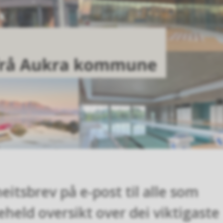
tsbrev på e-post til alle som
held oversikt over dei viktigaste