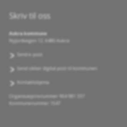
Skriv til oss
Aukra kommune
Nyjordvegen 12, 6480 Aukra
Send e-post
Send sikker digital post til kommunen
Kontaktskjema
Organisasjonsnummer 964 981 337
Kommunenummer 1547