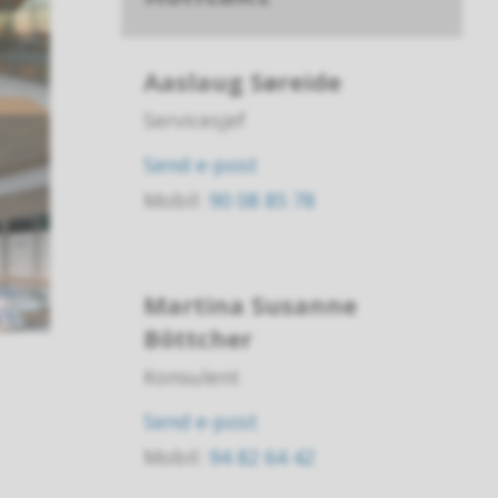
Aaslaug Søreide
Servicesjef
til
Send e-post
Aaslaug
Mobil
90 08 85 78
Søreide
Martina Susanne
Böttcher
Konsulent
til
Send e-post
Martina
Mobil
94 82 64 42
Susanne