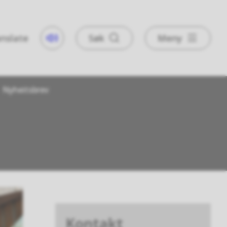
nslate
Søk
Meny
Taleweb
Nyheitsbrev
Kontakt