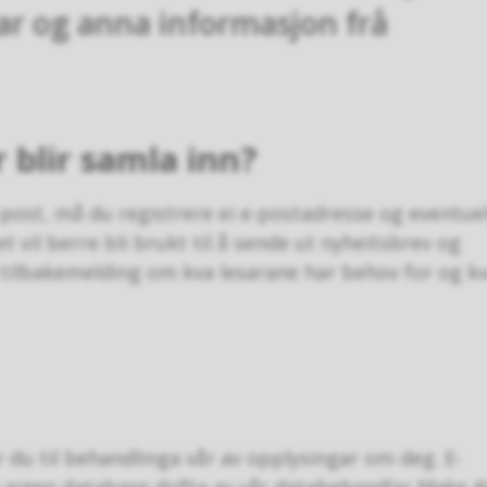
ar og anna informasjon frå
 blir samla inn?
-post, må du registrere ei e-postadresse og eventuel
l berre bli brukt til å sende ut nyheitsbrev og
tilbakemelding om kva lesarane har behov for og kv
 du til behandlinga vår av opplysingar om deg. E-
n eigen database drifta av vår databehandlar Make A