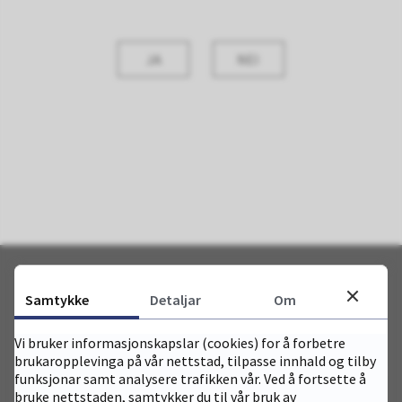
s
k
JA
NEI
o
l
e
Samtykke
Detaljar
Om
Skriv til oss
Vi bruker informasjonskapslar (cookies) for å forbetre
brukaropplevinga på vår nettstad, tilpasse innhald og tilby
funksjonar samt analysere trafikken vår. Ved å fortsette å
bruke nettstaden, samtykker du til vår bruk av