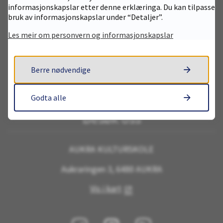
AUKRA KULTURSKOLE
informasjonskapslar etter denne erklæringa. Du kan tilpasse
bruk av informasjonskapslar under “Detaljer”.
Aukraringen 3, 6480 AUKRA
Les meir om personvern og informasjonskapslar
Org. nr 964 981 337
kulturskolen@aukra.kommune.no
Berre nødvendige
Godta alle
Besøk oss
AUKRA KULTURSKOLE
Aukraringen 3, 6480 AUKRA
Vis i kart