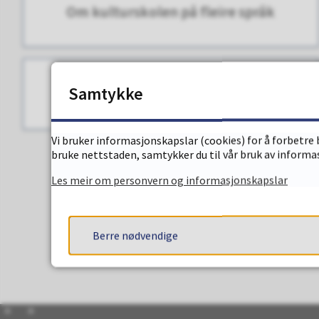
Om kulturskolen på fleire språk
Samtykke
Ledige stillingar i kulturskolen
Vi bruker informasjonskapslar (cookies) for å forbetre 
bruke nettstaden, samtykker du til vår bruk av informa
Les meir om personvern og informasjonskapslar
Berre nødvendige