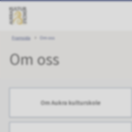
Aukra
kulturskole
Du
Framsida
Om oss
er
Om oss
her:
Om Aukra kulturskole