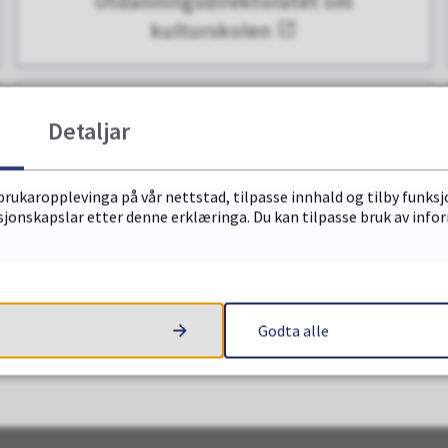
Utdanningsdirektoratet om
kulturskolen
Detaljar
Kontakt oss
brukaropplevinga på vår nettstad, tilpasse innhald og tilby funksj
sjonskapslar etter denne erklæringa. Du kan tilpasse bruk av info
JA
NEI
Godta alle