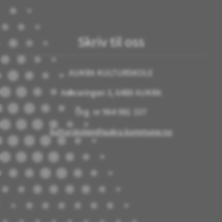
Skriv til oss
AUKRA KULTURSKOLE
Aukraringen 3, 6480 AUKRA
Org. nr 964 981 337
kulturskolen@aukra.kommune.no