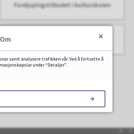
Fordjupingstilbodet i kulturskolen
Om
Digital undervisning
onar samt analysere trafikken vår. Ved å fortsette å
rmasjonskapslar under “Detaljer”.