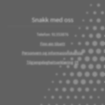
Snakk med oss
Telefon: 91353876
Finn ein tilsett
Personvern og informasjonskapslar
Tilgjengelegheitserklæring