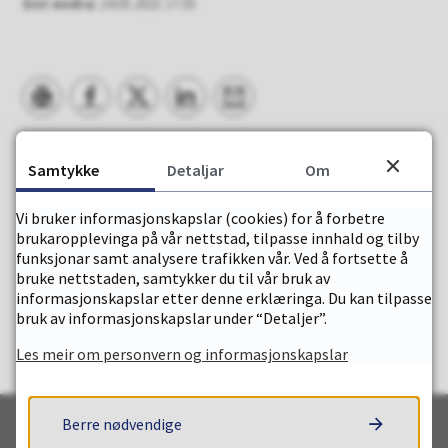
Sist endra
24.05.2021 17.05
Skriv ut
Del på Facebook
Del på Twitter
Del på LinkedIn
Tips en venn
Samtykke
Detaljar
Om
JA
NEI
Vi bruker informasjonskapslar (cookies) for å forbetre
brukaropplevinga på vår nettstad, tilpasse innhald og tilby
funksjonar samt analysere trafikken vår. Ved å fortsette å
bruke nettstaden, samtykker du til vår bruk av
informasjonskapslar etter denne erklæringa. Du kan tilpasse
bruk av informasjonskapslar under “Detaljer”.
Les meir om personvern og informasjonskapslar
Berre nødvendige