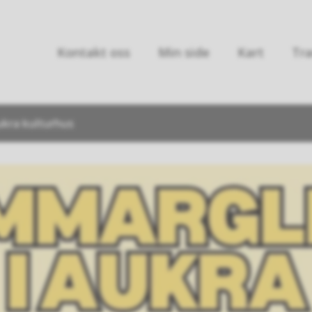
Kontakt oss
Min side
Kart
Tra
ukra kulturhus