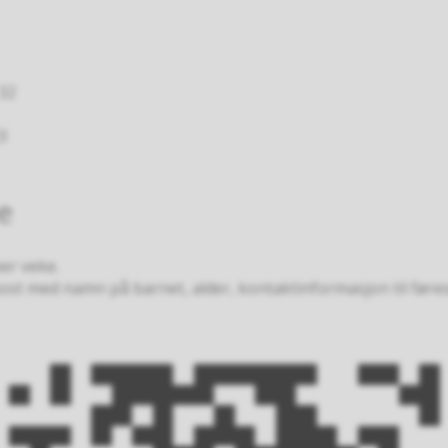
 32
3
e
per veke.
ost med namn på barnet, alder, kontaktinformasjon til føres