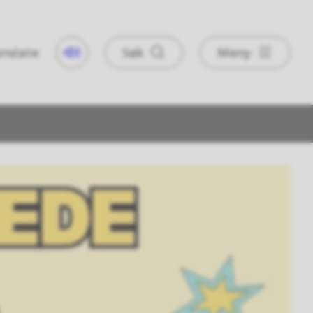
nslate
Søk
Meny
Taleweb