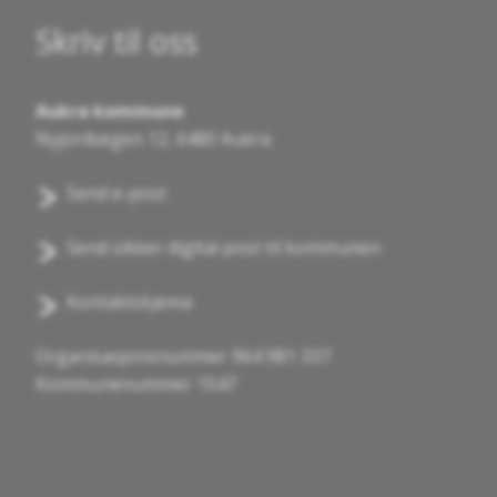
Skriv til oss
Aukra kommune
Nyjordvegen 12, 6480 Aukra
Send e-post
Send sikker digital post til kommunen
Kontaktskjema
Organisasjonsnummer 964 981 337
Kommunenummer 1547