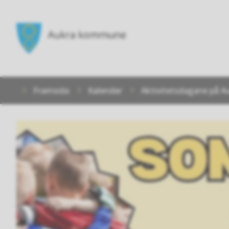
Aukra
kommune
Du
Framsida
Kalender
Aktivitetsdagane på A
er
her: