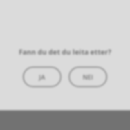
Fann du det du leita etter?
JA
NEI