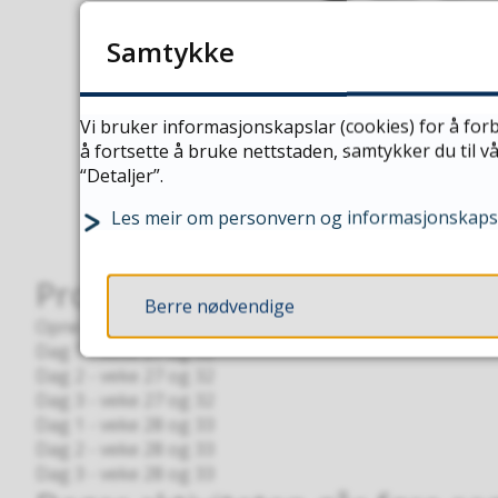
Samtykke
Vi bruker informasjonskapslar (cookies) for å forb
å fortsette å bruke nettstaden, samtykker du til 
“Detaljer”.
Les meir om personvern og informasjonskaps
Program - Aktivtitetsdagar p
Berre nødvendige
Opne alle
Dag 1 - veke 27 og 32
Dag 2 - veke 27 og 32
Dag 3 - veke 27 og 32
Dag 1 - veke 28 og 33
Dag 2 - veke 28 og 33
Dag 3 - veke 28 og 33