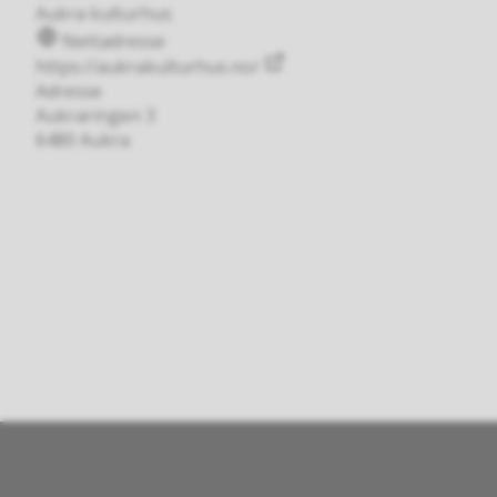
Aukra kulturhus
Nettadresse
https://aukrakulturhus.no/
Adresse
Aukraringen 3
6480 Aukra