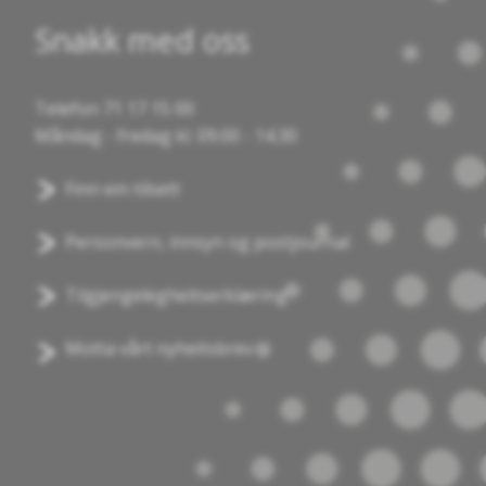
Snakk med oss
Telefon 71 17 15 00
Måndag - fredag kl. 09.00 - 14.30
Finn ein tilsett
Personvern, innsyn og postjournal
Tilgjengelegheitserklæring
Motta vårt nyheitsbrev