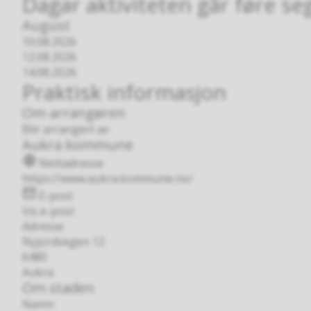
Dagar aktiviteten går føre se
August
10.08.2026
12.08.2026
14.08.2026
Praktisk informasjon
Om arrangøren
Blir arrangert av
Aukra kommune
Nettadresse
https://www.aukra.kommune.no/
E-post
Vis e-post
Adresse
Nyjordvegen 12
6480
Aukra
Om staden
Namn