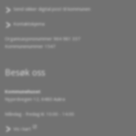
Send sikker digital post til kommunen
Kontaktskjema
Organisasjonsnummer 964 981 337
Kommunenummer 1547
Besøk oss
Kommunehuset
Nyjordvegen 12, 6480 Aukra
Måndag - fredag kl. 10.00 - 14.00
Vis i kart