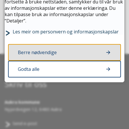
10.11.2026
JA
NEI
fortsette å bruke nettstaden, samtykker du til vår bruk
16.11.2026
av informasjonskapslar etter denne erklæringa. Du
17.11.2026
kan tilpasse bruk av informasjonskapslar under
23.11.2026
“Detaljer”.
24.11.2026
Les meir om personvern og informasjonskapslar
30.11.2026
Desember
01.12.2026
07.12.2026
Berre nødvendige
08.12.2026
14.12.2026
Godta alle
15.12.2026
Skriv til oss
Aukra kommune
Nyjordvegen 12, 6480 Aukra
Send e-post