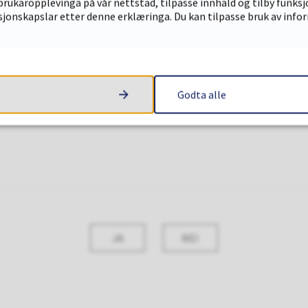
brukaropplevinga på vår nettstad, tilpasse innhald og tilby funksj
sjonskapslar etter denne erklæringa. Du kan tilpasse bruk av info
Godta alle
JA
NEI