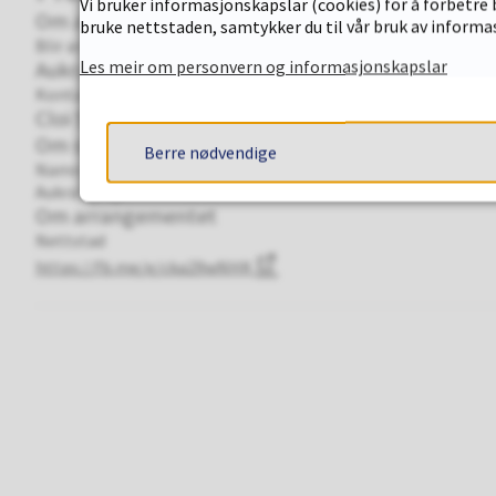
Vi bruker informasjonskapslar (cookies) for å forbetre 
Om arrangøren
bruke nettstaden, samtykker du til vår bruk av informa
Blir arrangert av
Les meir om personvern og informasjonskapslar
Aukra kulturskole
Kontakt
Cloi Sugano
Om staden
Berre nødvendige
Namn
Aukra kyrkje
Om arrangementet
Nettstad
https://fb.me/e/cka29wNHK