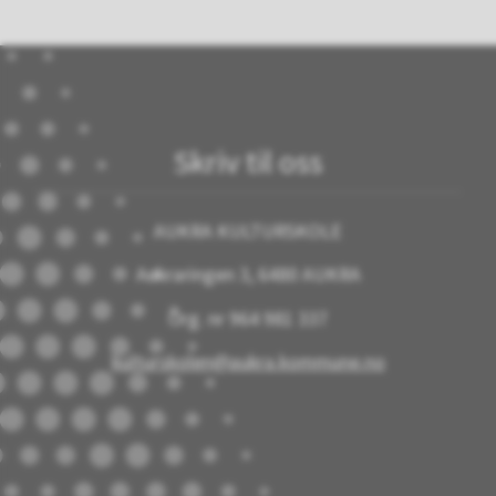
Skriv til oss
AUKRA KULTURSKOLE
Aukraringen 3, 6480 AUKRA
Org. nr 964 981 337
kulturskolen@aukra.kommune.no