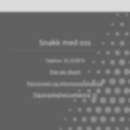
Snakk med oss
Telefon: 91353876
Finn ein tilsett
Personvern og informasjonskapslar
Tilgjengelegheitserklæring