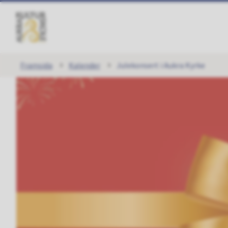
Aukra
kulturskole
Du
Framsida
Kalender
Julekonsert i Aukra Kyrke
er
her: